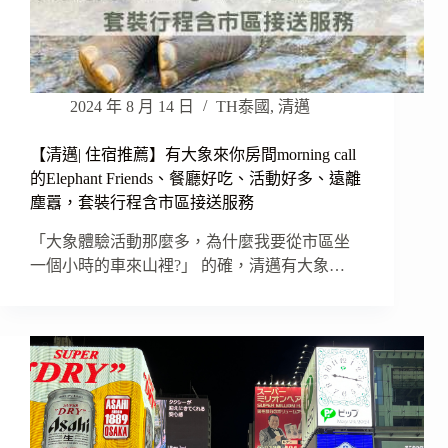
2024 年 8 月 14 日
TH泰國
,
清邁
【清邁| 住宿推薦】有大象來你房間morning call
的Elephant Friends、餐廳好吃、活動好多、遠離
塵囂，套裝行程含市區接送服務
「大象體驗活動那麼多，為什麼我要從市區坐
一個小時的車來山裡?」 的確，清邁有大象…