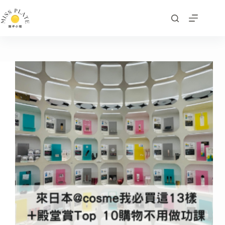
跳
至
主
要
內
容