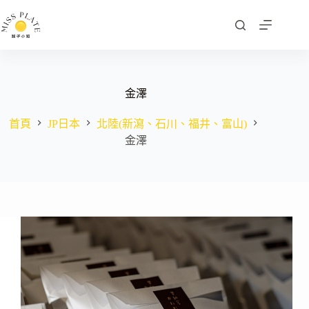
跳
至
主
要
內
容
金澤
首頁
JP日本
北陸(新瀉、石川、福井、富山)
金澤