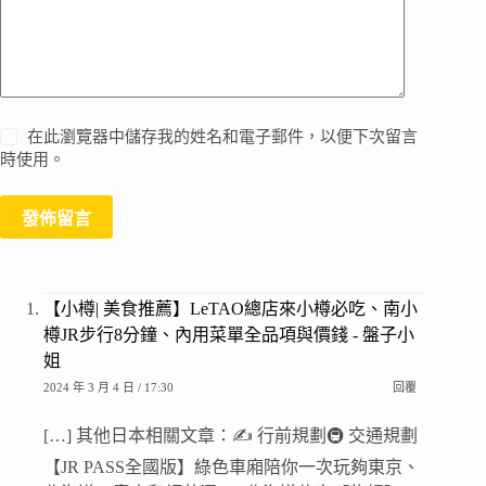
在此瀏覽器中儲存我的姓名和電子郵件，以便下次留言
時使用。
發佈留言
【小樽| 美食推薦】LeTAO總店來小樽必吃、南小
樽JR步行8分鐘、內用菜單全品項與價錢 - 盤子小
姐
2024 年 3 月 4 日 / 17:30
回覆
[…] 其他日本相關文章：✍️ 行前規劃🚇 交通規劃
【JR PASS全國版】綠色車廂陪你一次玩夠東京、