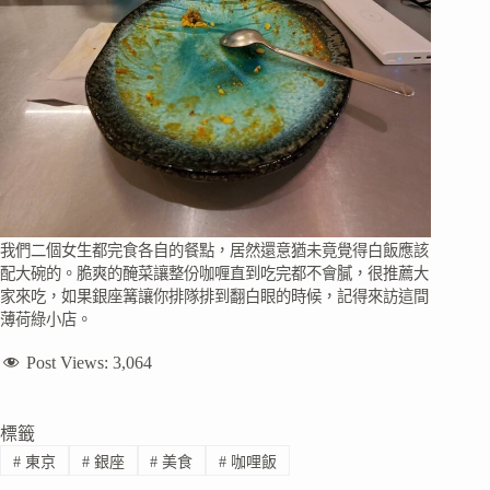
我們二個女生都完食各自的餐點，居然還意猶未竟覺得白飯應該
配大碗的。脆爽的醃菜讓整份咖喱直到吃完都不會膩，很推薦大
家來吃，如果銀座篝讓你排隊排到翻白眼的時候，記得來訪這間
薄荷綠小店。
Post Views:
3,064
標籤
#
東京
#
銀座
#
美食
#
咖哩飯