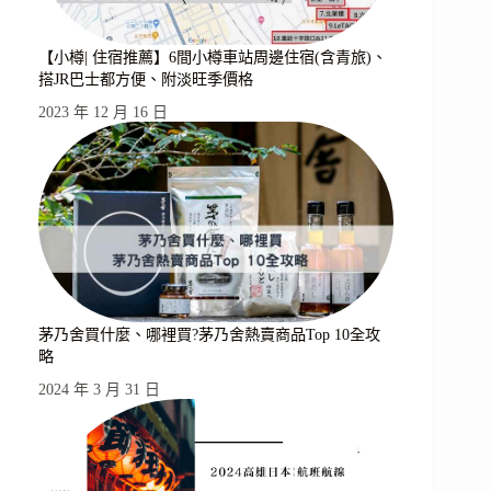
【小樽| 住宿推薦】6間小樽車站周邊住宿(含青旅)、
搭JR巴士都方便、附淡旺季價格
2023 年 12 月 16 日
茅乃舍買什麼、哪裡買?茅乃舍熱賣商品Top 10全攻
略
2024 年 3 月 31 日