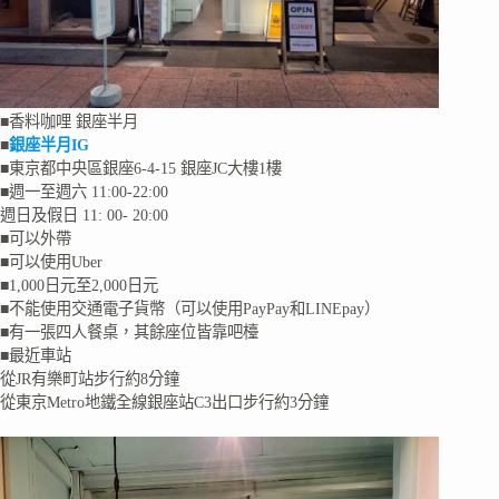
■香料咖哩 銀座半月
■
銀座半月IG
■東京都中央區銀座6-4-15 銀座JC大樓1樓
■週一至週六 11:00-22:00
週日及假日 11: 00- 20:00
■可以外帶
■可以使用Uber
■1,000日元至2,000日元
■不能使用交通電子貨幣（可以使用PayPay和LINEpay）
■有一張四人餐桌，其餘座位皆靠吧檯
■最近車站
從JR有樂町站步行約8分鐘
從東京Metro地鐵全線銀座站C3出口步行約3分鐘