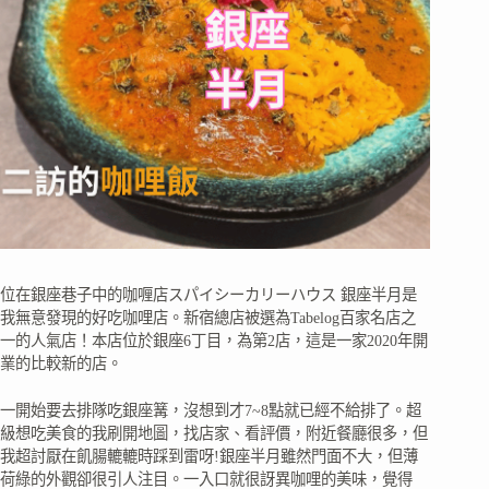
位在銀座巷子中的咖喱店スパイシーカリーハウス 銀座半月是
我無意發現的好吃咖哩店。新宿總店被選為Tabelog百家名店之
一的人氣店！本店位於銀座6丁目，為第2店，這是一家2020年開
業的比較新的店。
一開始要去排隊吃銀座篝，沒想到才7~8點就已經不給排了。超
級想吃美食的我刷開地圖，找店家、看評價，附近餐廳很多，但
我超討厭在飢腸轆轆時踩到雷呀!銀座半月雖然門面不大，但薄
荷綠的外觀卻很引人注目。一入口就很訝異咖哩的美味，覺得