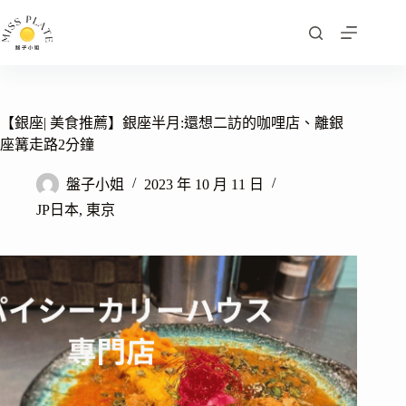
跳
至
主
要
內
容
【銀座| 美食推薦】銀座半月:還想二訪的咖哩店、離銀
座篝走路2分鐘
盤子小姐
2023 年 10 月 11 日
JP日本
,
東京