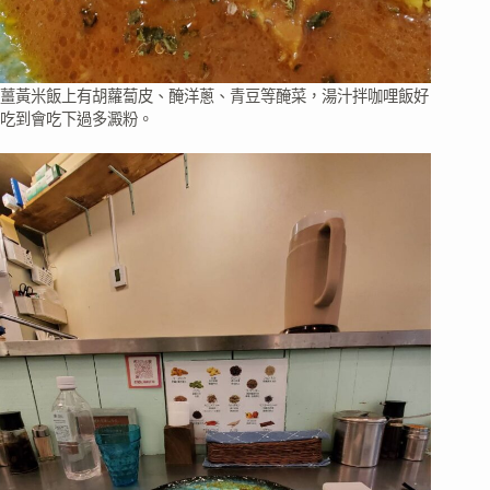
薑黃米飯上有胡蘿蔔皮、醃洋蔥、青豆等醃菜，湯汁拌咖哩飯好
吃到會吃下過多澱粉。