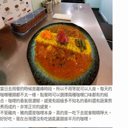
當日去用餐的時候是離峰時段，所以不用等就可以入座。每天的
咖喱種類都不太一樣，點餐時可以選擇兩種咖喱口味都有的組
合，咖哩的香氣很濃郁，感覺有超級多不知名的香料還有蔬果熬
煮而成的，非常正宗的感覺。
不管雞肉、豬肉還是咖哩本身，真的是一吃下去就會眼睛睜大，
好好吃。我在台灣還沒有吃過能贏銀座半月的咖哩。