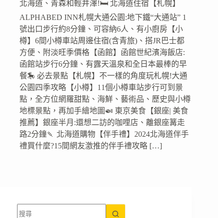
北海道、青森和輕井澤!🛏️ 北海道住宿【札幌】
ALPHABED INN札幌大通公園:地下鐵“大通站” 1
號出口步行約8分鐘、可容納6人、有小廚房【小
樽】6間小樽車站周邊住宿(含青旅)、搭JR巴士都
方便、附淡旺季價格【函館】函館世紀濱海飯店:
函館站步行6分鐘、有露天溫泉和全日本最棒的早
餐🎠 必去景點【札幌】不一樣的角度玩札幌!大通
公園四季攻略【小樽】11個小樽車站步行可到景
點，全方位網羅甜點、海鮮、藝術品、歷史與小樽
地標景點，再加手繪地圖🍛 東京美食【銀座| 美食
推薦】銀座半月:還想二訪的咖哩店、離銀座篝走
路2分鐘🍡 北海道購物【伴手禮】2024北海道伴手
禮買什麼?15間網友激推的伴手禮攻略 […]